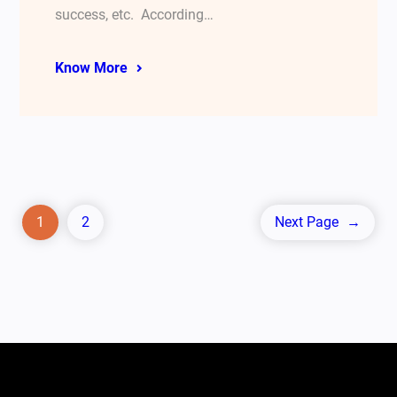
success, etc. According…
Know More
1
2
Next Page
→