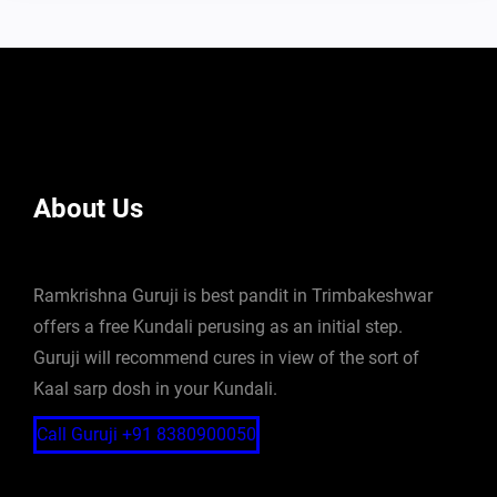
About Us
Ramkrishna Guruji is best pandit in Trimbakeshwar
offers a free Kundali perusing as an initial step.
Guruji will recommend cures in view of the sort of
Kaal sarp dosh in your Kundali.
Call Guruji +91 8380900050