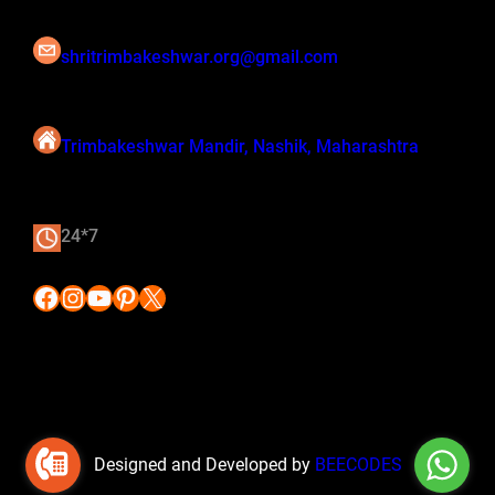
shritrimbakeshwar.org@gmail.com
Trimbakeshwar Mandir, Nashik, Maharashtra
24*7
Facebook
Instagram
YouTube
Pinterest
X
Designed and Developed by
BEECODES