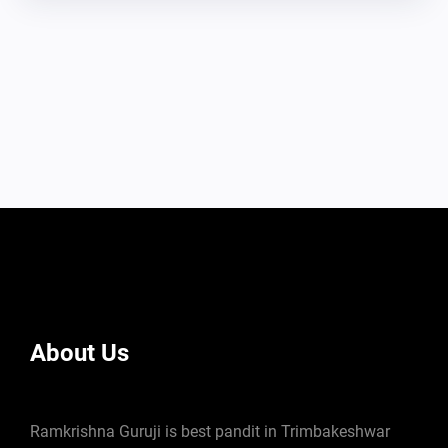
About Us
Ramkrishna Guruji is best pandit in Trimbakeshwar