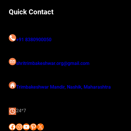
Quick Contact
+91 8380900050
shritrimbakeshwar.org@gmail.com
Trimbakeshwar Mandir, Nashik, Maharashtra
24*7
Facebook
Instagram
YouTube
Pinterest
X