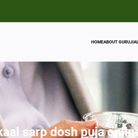
HOME
ABOUT GURUJI
A
kaal sarp dosh puja onlin