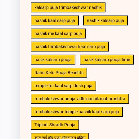
kalsarp puja trimbakeshwar nashik
nashik kaal sarp puja
nashik kalsarp puja
nashik me kaal sarp puja
nashik trimbakeshwar kaal sarp puja
nasik kalsarp pooja
nasik kalsarp pooja time
Rahu Ketu Pooja Benefits
temple for kaal sarp dosh puja
trimbakeshwar pooja vidhi nashik maharashtra
trimbakeshwar temple nashik kaal sarp puja
Tripindi Shradh Pooja
काल सर्प दोष पूजा ऑनलाइन बुकिंग