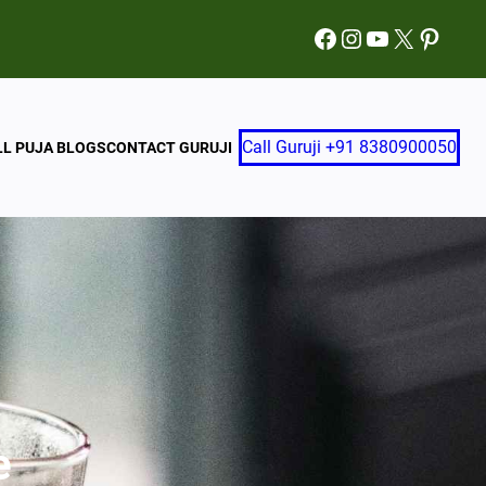
Facebook
Instagram
YouTube
X
Pinter
Call Guruji +91 8380900050
LL PUJA BLOGS
CONTACT GURUJI
e