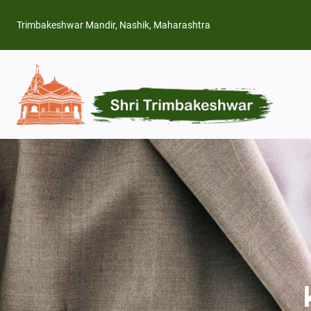
Skip
Trimbakeshwar Mandir, Nashik, Maharashtra
to
content