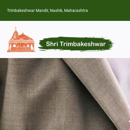
Skip
Trimbakeshwar Mandir, Nashik, Maharashtra
to
content