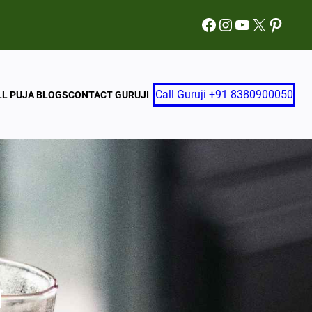
Facebook
Instagram
YouTube
X
Pinter
Call Guruji +91 8380900050
LL PUJA BLOGS
CONTACT GURUJI
ा