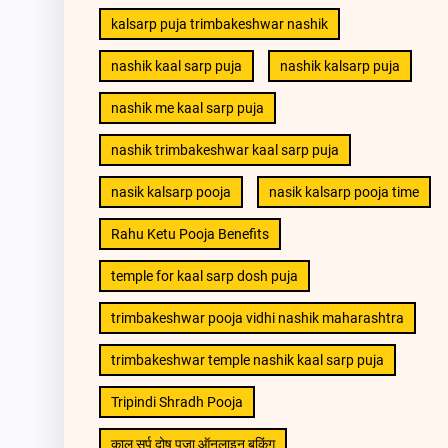
kalsarp puja trimbakeshwar nashik
nashik kaal sarp puja
nashik kalsarp puja
nashik me kaal sarp puja
nashik trimbakeshwar kaal sarp puja
nasik kalsarp pooja
nasik kalsarp pooja time
Rahu Ketu Pooja Benefits
temple for kaal sarp dosh puja
trimbakeshwar pooja vidhi nashik maharashtra
trimbakeshwar temple nashik kaal sarp puja
Tripindi Shradh Pooja
काल सर्प दोष पूजा ऑनलाइन बुकिंग